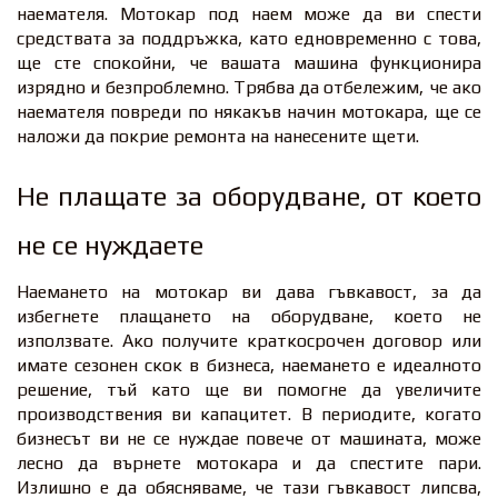
наемателя. Мотокар под наем може да ви спести
средствата за поддръжка, като едновременно с това,
ще сте спокойни, че вашата машина функционира
изрядно и безпроблемно. Трябва да отбележим, че ако
наемателя повреди по някакъв начин мотокара, ще се
наложи да покрие ремонта на нанесените щети.
Не плащате за оборудване, от което
не се нуждаете
Наемането на мотокар ви дава гъвкавост, за да
избегнете плащането на оборудване, което не
използвате. Ако получите краткосрочен договор или
имате сезонен скок в бизнеса, наемането е идеалното
решение, тъй като ще ви помогне да увеличите
производствения ви капацитет. В периодите, когато
бизнесът ви не се нуждае повече от машината, може
лесно да върнете мотокара и да спестите пари.
Излишно е да обясняваме, че тази гъвкавост липсва,