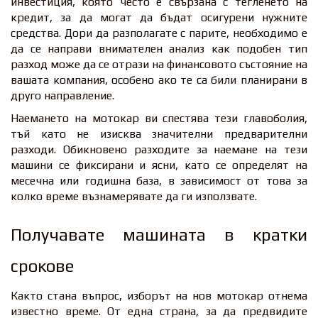
инвестиция, която често е свързана с тегленето на
кредит, за да могат да бъдат осигурени нужните
средства. Дори да разполагате с парите, необходимо е
да се направи внимателен анализ как подобен тип
разход може да се отрази на финансовото състояние на
вашата компания, особено ако те са били планирани в
друго направление.
Наемането на мотокар ви спестява тези главоболия,
тъй като не изисква значителни предварителни
разходи. Обикновено разходите за наемане на тези
машини се фиксирани и ясни, като се определят на
месечна или годишна база, в зависимост от това за
колко време възнамерявате да ги използвате.
Получавате машината в кратки
срокове
Както стана въпрос, изборът на нов мотокар отнема
известно време. От една страна, за да предвидите