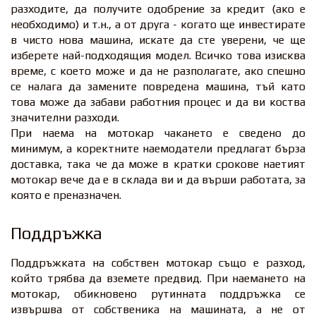
разходите, да получите одобрение за кредит (ако е
необходимо) и т.н., а от друга - когато ще инвестирате
в чисто нова машина, искате да сте уверени, че ще
изберете най-подходящия модел. Всичко това изисква
време, с което може и да не разполагате, ако спешно
се налага да замените повредена машина, тъй като
това може да забави работния процес и да ви коства
значителни разходи.
При наема на мотокар чакането е сведено до
минимум, а коректните наемодатели предлагат бърза
доставка, така че да може в кратки срокове наетият
мотокар вече да е в склада ви и да върши работата, за
която е преназначен.
Поддръжка
Поддръжката на собствен мотокар също е разход,
който трябва да вземете предвид. При наемането на
мотокар, обикновено рутинната поддръжка се
извършва от собственика на машината, а не от