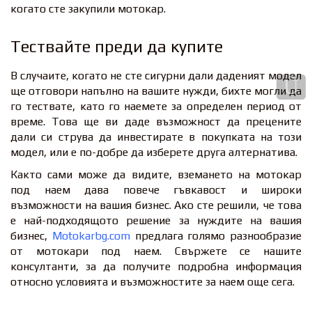
когато сте закупили мотокар.
Тествайте преди да купите
В случаите, когато не сте сигурни дали даденият модел
ще отговори напълно на вашите нужди, бихте могли да
го тествате, като го наемете за определен период от
време. Това ще ви даде възможност да прецените
дали си струва да инвестирате в покупката на този
модел, или е по-добре да изберете друга алтернатива.
Както сами може да видите, вземането на мотокар
под наем дава повече гъвкавост и широки
възможности на вашия бизнес. Ако сте решили, че това
е най-подходящото решение за нуждите на вашия
бизнес,
Motokarbg.com
предлага голямо разнообразие
от мотокари под наем. Свържете се нашите
консултанти, за да получите подробна информация
относно условията и възможностите за наем още сега.