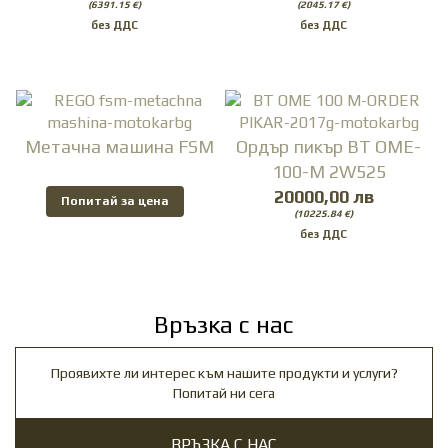
(6391.15 €)
(2045.17 €)
Метачна машина FSM
Ордър пикър BT OME-
100-M 2W525
20000,00 лв
Попитай за цена
(10225.84 €)
Връзка с нас
Проявихте ли интерес към нашите продукти и услуги?
Попитай ни сега
ВРЪЗКА С НАС