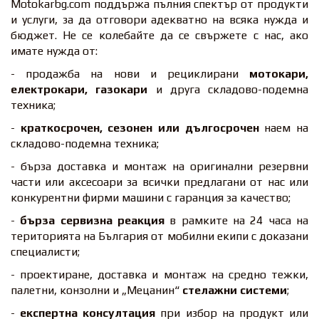
Motokarbg.com поддържа пълния спектър от продукти
и услуги, за да отговори адекватно на всяка нужда и
бюджет. Не се колебайте да се свържете с нас, ако
имате нужда от:
- продажба на нови и рециклирани
мотокари,
електрокари, газокари
и друга складово-подемна
техника;
-
краткосрочен, сезонен или дългосрочен
наем на
складово-подемна техника;
- бърза доставка и монтаж на оригинални резервни
части или аксесоари за всички предлагани от нас или
конкурентни фирми машини с гаранция за качество;
-
бърза сервизна реакция
в рамките на 24 часа на
територията на България от мобилни екипи с доказани
специалисти;
- проектиране, доставка и монтаж на средно тежки,
палетни, конзолни и „Мецанин“
стелажни системи
;
-
експертна консултация
при избор на продукт или