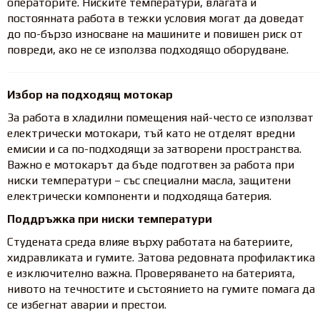
операторите. Ниските температури, влагата и
постоянната работа в тежки условия могат да доведат
до по-бързо износване на машините и повишен риск от
повреди, ако не се използва подходящо оборудване.
Избор на подходящ мотокар
За работа в хладилни помещения най-често се използват
електрически мотокари, тъй като не отделят вредни
емисии и са по-подходящи за затворени пространства.
Важно е мотокарът да бъде подготвен за работа при
ниски температури – със специални масла, защитени
електрически компоненти и подходяща батерия.
Поддръжка при ниски температури
Студената среда влияе върху работата на батериите,
хидравликата и гумите. Затова редовната профилактика
е изключително важна. Проверяването на батерията,
нивото на течностите и състоянието на гумите помага да
се избегнат аварии и престои.