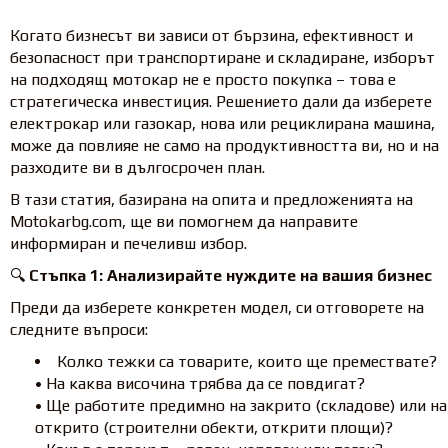
Когато бизнесът ви зависи от бързина, ефективност и
безопасност при транспортиране и складиране, изборът
на подходящ мотокар не е просто покупка – това е
стратегическа инвестиция. Решението дали да изберете
електрокар или газокар, нова или рециклирана машина,
може да повлияе не само на продуктивността ви, но и на
разходите ви в дългосрочен план.
В тази статия, базирана на опита и предложенията на
Motokarbg.com, ще ви помогнем да направите
информиран и печеливш избор.
🔍
Стъпка 1: Анализирайте нуждите на вашия бизнес
Преди да изберете конкретен модел, си отговорете на
следните въпроси:
Колко тежки са товарите, които ще премествате?
• На каква височина трябва да се повдигат?
• Ще работите предимно на закрито (складове) или на
открито (строителни обекти, открити площи)?