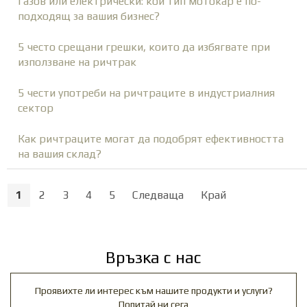
Газов или електрически: кой тип мотокар е по-
подходящ за вашия бизнес?
5 често срещани грешки, които да избягвате при
използване на ричтрак
5 чести употреби на ричтраците в индустриалния
сектор
Как ричтраците могат да подобрят ефективността
на вашия склад?
1
2
3
4
5
Следваща
Край
Връзка с нас
Проявихте ли интерес към нашите продукти и услуги?
Попитай ни сега