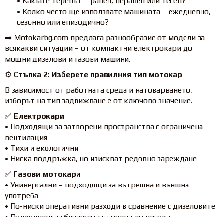
• Какъв е теренът – равен, неравен или тесен?
• Колко често ще използвате машината – ежедневно,
сезонно или епизодично?
➡️ Motokarbg.com предлага разнообразие от модели за
всякакви ситуации – от компактни електрокари до
мощни дизелови и газови машини.
⚙️
Стъпка 2: Изберете правилния тип мотокар
В зависимост от работната среда и натоварването,
изборът на тип задвижване е от ключово значение.
✅
Електрокари
• Подходящи за затворени пространства с ограничена
вентилация
• Тихи и екологични
• Ниска поддръжка, но изискват редовно зареждане
✅
Газови мотокари
• Универсални – подходящи за вътрешна и външна
употреба
• По-ниски оперативни разходи в сравнение с дизеловите
• Подходящи за бизнеси със средна до висока