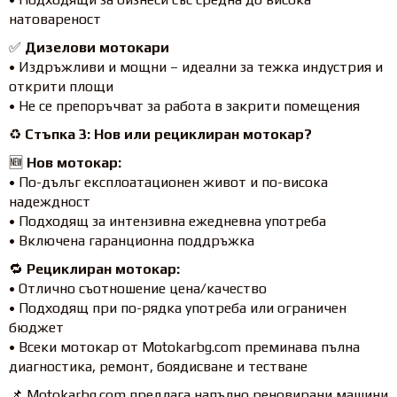
натовареност
✅
Дизелови мотокари
• Издръжливи и мощни – идеални за тежка индустрия и
открити площи
• Не се препоръчват за работа в закрити помещения
♻️
Стъпка 3: Нов или рециклиран мотокар?
🆕
Нов мотокар:
• По-дълъг експлоатационен живот и по-висока
надеждност
• Подходящ за интензивна ежедневна употреба
• Включена гаранционна поддръжка
🔁
Рециклиран мотокар:
• Отлично съотношение цена/качество
• Подходящ при по-рядка употреба или ограничен
бюджет
• Всеки мотокар от Motokarbg.com преминава пълна
диагностика, ремонт, боядисване и тестване
📌 Motokarbg.com предлага напълно реновирани машини