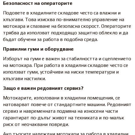
Безопасност на операторите
Подовете в хладилните складове често са влажни и
хлъзгави. Това изисква по-внимателно управление на
мотокара и спазване на безопасна скорост. Операторите
трябва да използват подходящо защитно облекло и да
бъдат обучени за работа в подобна среда.
Правилни гуми и оборудване
Изборът на гуми е важен за стабилността и сцеплението
на мотокара. При работа в хладилни складове често се
използват гуми, устойчиви на ниски температури и
хлъзгави настилки.
Защо е важен редовният сервиз?
Мотокарите, използвани в хладилни помещения, се
натоварват повече от стандартните машини. Редовният
сервиз и навременната подмяна на износени части
гарантират по-дълъг живот на техниката и по-малък
риск от неочаквани повреди.
Ако търсите надеждни мотокари за работа в хладилни