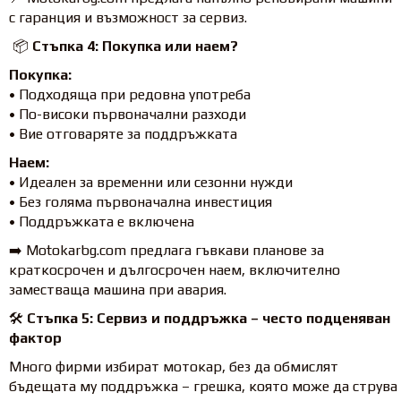
с гаранция и възможност за сервиз.
📦
Стъпка 4: Покупка или наем?
Покупка:
• Подходяща при редовна употреба
• По-високи първоначални разходи
• Вие отговаряте за поддръжката
Наем:
• Идеален за временни или сезонни нужди
• Без голяма първоначална инвестиция
• Поддръжката е включена
➡️ Motokarbg.com предлага гъвкави планове за
краткосрочен и дългосрочен наем, включително
заместваща машина при авария.
🛠️
Стъпка 5: Сервиз и поддръжка – често подценяван
фактор
Много фирми избират мотокар, без да обмислят
бъдещата му поддръжка – грешка, която може да струва