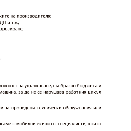
ките на производителя;
П и т.н.;
орозиране;
.
зможност за удължаване, съобразно бюджета и
машина, за да не се нарушава работния цикъл
и за проведени технически обслужвания или
агаме с мобилни екипи от специалисти, които