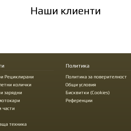
Наши клиенти
ти
Политика
и Рециклирани
Политика за поверителност
летни колички
Общи условия
 и зарядни
Бисквитки (Cookies)
 мотокари
Референции
и части
аща техника