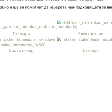
бно и ще ви помогнат да изберете най-подходящата за в
Газокари
Електрокари
Ордeр пикър
Стакери