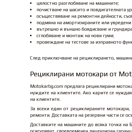
цялостно разглобяване на машините;
почистване на шасито и повдигателната ур
осъществяване на ремонтни дейности, съо
подмяна на амортизираните или увредени въ
вътрешно и външно боядисване и грундира
сглобяване и монтаж на нови гуми;
провеждане на тестове за изправното фун
След приключване на рециклирането, машини
Рециклирани мотокари от Mot
Motokarbg.com предлага рециклирани мотокар
нуждите на клиентите. Ако карите се нуждая
на клиентите.
За всеки един от рециклираните мотокари,
ремонти. Доставката на резервни части се ос
Доставките на машините до всяка точка на Б
осигуряват своевременен лицензиран гаранци