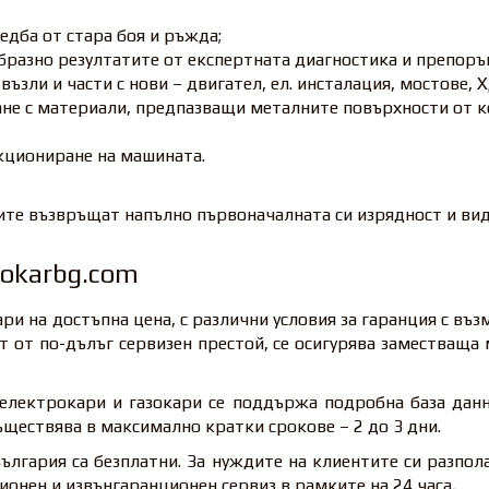
едба от стара боя и ръжда;
бразно резултатите от експертната диагностика и препоръ
зли и части с нови – двигател, ел. инсталация, мостове, ХД
не с материали, предпазващи металните повърхности от к
кциониране на машината.
те възвръщат напълно първоначалната си изрядност и вид
okarbg.com
и на достъпна цена, с различни условия за гаранция с въ
т от по-дълъг сервизен престой, се осигурява заместваща 
 електрокари и газокари се поддържа подробна база данн
ъществява в максимално кратки срокове – 2 до 3 дни.
ългария са безплатни. За нуждите на клиентите си разпол
онен и извънгаранционен сервиз в рамките на 24 часа
.