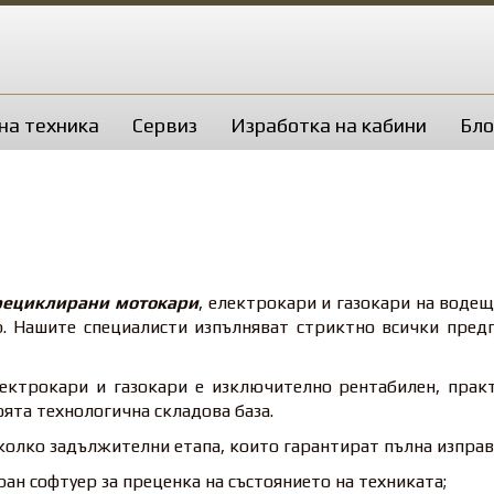
на техника
Сервиз
Изработка на кабини
Бло
рециклирани мотокари
, електрокари и газокари на водещ
 и др. Нашите специалисти изпълняват стриктно всички пре
ектрокари и газокари е изключително рентабилен, практи
ята технологична складова база.
олко задължителни етапа, които гарантират пълна изправ
ан софтуер за преценка на състоянието на техниката;