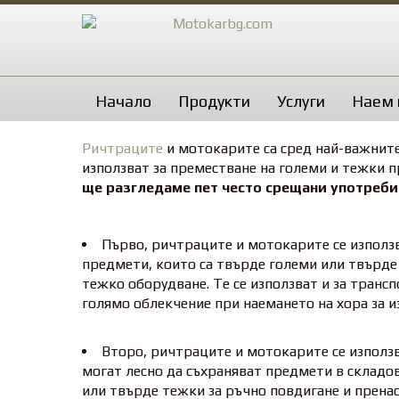
Начало
Продукти
Услуги
Наем 
Ричтраците
и мотокарите са сред най-важните
използват за преместване на големи и тежки 
ще разгледаме пет често срещани употреби
Първо, ричтраците и мотокарите се използв
предмети, които са твърде големи или твърде
тежко оборудване. Те се използват и за транс
голямо облекчение при наемането на хора за 
Второ, ричтраците и мотокарите се използ
могат лесно да съхраняват предмети в складов
или твърде тежки за ръчно повдигане и пренас