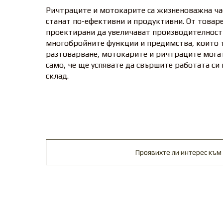
Ричтраците и мотокарите са жизненоважна час
станат по-ефективни и продуктивни. От товаре
проектирани да увеличават производителностт
многобройните функции и предимства, които т
разтоварване, мотокарите и ричтраците могат
само, че ще успявате да свършите работата си 
склад.
Проявихте ли интерес към 