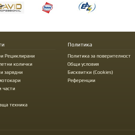
ти
Политика
и Рециклирани
Политика за поверителност
летни колички
Общи условия
 и зарядни
Бисквитки (Cookies)
 мотокари
Референции
и части
аща техника