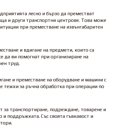
едприятията лесно и бързо да преместват
тища и други транспортни центрове. Това може
ситуации при преместване на извънгабаритен
естване и вдигане на предмети, които са
е да ви помогнат при организиране на
чен труд.
игане и преместване на оборудване и машини с
рде тежки за ръчна обработка при операции по
т за транспортиране, подреждане, товарене и
о и поддръжката. Със своята гъвкавост и
тори.