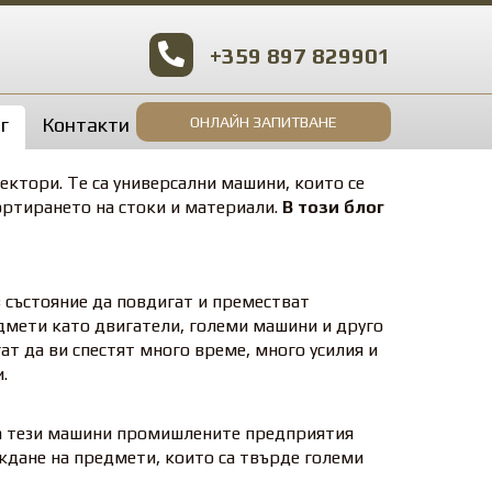
+359 897 829901
г
Контакти
ОНЛАЙН ЗАПИТВАНЕ
ктори. Те са универсални машини, които се
ортирането на стоки и материали.
В този блог
 състояние да повдигат и преместват
дмети като двигатели, големи машини и друго
ат да ви спестят много време, много усилия и
.
на тези машини промишлените предприятия
еждане на предмети, които са твърде големи