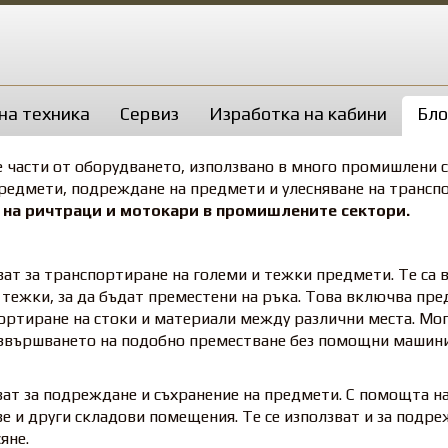
на техника
Сервиз
Изработка на кабини
Бло
 части от оборудването, използвано в много промишлени се
предмети, подреждане на предмети и улесняване на трансп
 на ричтраци и мотокари в промишлените сектори.
ат за транспортиране на големи и тежки предмети. Те са в
 тежки, за да бъдат преместени на ръка. Това включва пре
портиране на стоки и материали между различни места. Мог
извършването на подобно преместване без помощни машини
ват за подреждане и съхранение на предмети. С помощта 
е и други складови помещения. Те се използват и за подр
яне.