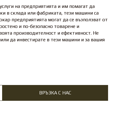
услуги на предприятията и им помагат да
ки в склада или фабриката, тези машини са
окар предприятията могат да се възползват от
ростено и по-безопасно товарене и
воята производителност и ефективност. Не
шили да инвестирате в тези машини и за вашия
ВРЪЗКА С НАС