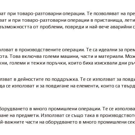
ват при товаро-разтоварни операции. Те позволяват на пр
лзват и при товаро-разтоварни операции в пристанища, ле
възможността от проблеми, повреди и най-вече аварийни 
лзват в производствените операции. Те са идеални за прем
ота. Това включва големи машини, части и материали. Мож
ни, големи и тежки поръчки, които биха изисквали дни ръ
лзват в дейностите по поддръжка. Те се използват за повд
да се използват и за повдигане на елементи, които са твъ
борудването в много промишлени операции. Те се използва
ване на предмети. Използват се също така в производствот
й-важните части на оборудването в много промишлени сек