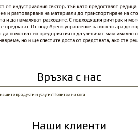
т от индустриалния сектор, тъй като предоставят редица 
не и разтоварване на материали до транспортиране на сто
а и да намаляват разходите. С подходящия ричтрак и мот
е предлагат. От подобрено управление на инвентара до оп
 да помогнат на предприятията да увеличат максимално с
навреме, но и ще спестите доста от средствата, ако сте ре
Връзка с нас
нашите продукти и услуги? Попитай ни сега
Наши клиенти