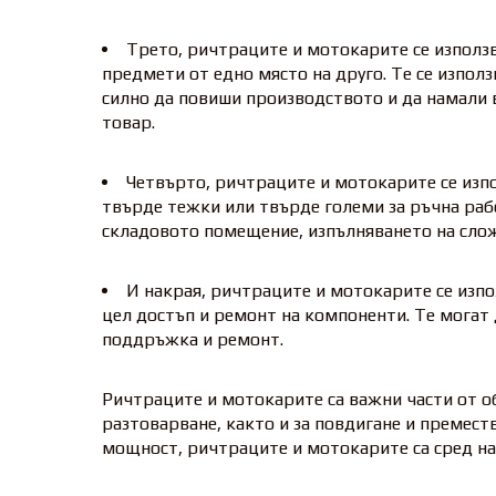
Трето, ричтраците и мотокарите се използ
предмети от едно място на друго. Те се изпо
силно да повиши производството и да намали 
товар.
Четвърто, ричтраците и мотокарите се изпо
твърде тежки или твърде големи за ръчна раб
складовото помещение, изпълняването на слож
И накрая, ричтраците и мотокарите се изпо
цел достъп и ремонт на компоненти. Те могат 
поддръжка и ремонт.
Ричтраците и мотокарите са важни части от о
разтоварване, както и за повдигане и премест
мощност, ричтраците и мотокарите са сред на