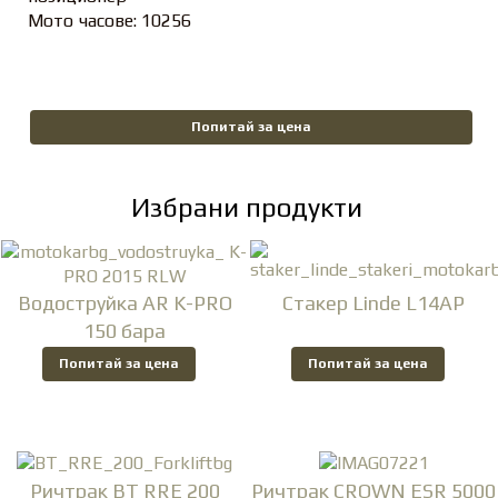
Мото часове: 10256
Попитай за цена
Избрани продукти
Водоструйка AR K-PRO
Стакер Linde L14AP
150 бара
Попитай за цена
Попитай за цена
Ричтрак BT RRE 200
Ричтрак CROWN ESR 5000