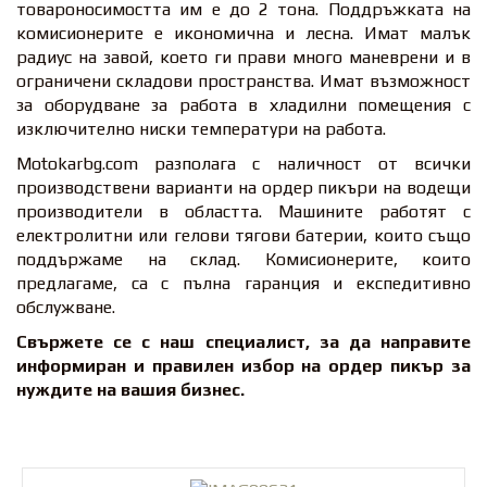
товароносимостта им е до 2 тона. Поддръжката на
комисионерите е икономична и лесна. Имат малък
радиус на завой, което ги прави много маневрени и в
ограничени складови пространства. Имат възможност
за оборудване за работа в хладилни помещения с
изключително ниски температури на работа.
Motokarbg.com разполага с наличност от всички
производствени варианти на ордeр пикъри на водещи
производители в областта. Машините работят с
електролитни или гелови тягови батерии, които също
поддържаме на склад. Комисионерите, които
предлагаме, са с пълна гаранция и експедитивно
обслужване.
Свържете се с наш специалист, за да направите
информиран и правилен избор на ордeр пикър за
нуждите на вашия бизнес.