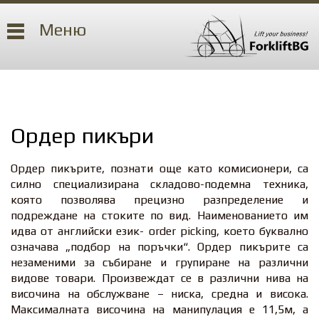
Меню
Ордер пикъри
Ордeр пикърите, познати още като комисионери, са
силно специализирана складово-подемна техника,
която позволява прецизно разпределение и
подреждане на стоките по вид. Наименованието им
идва от английски език- order picking, което буквално
означава „подбор на поръчки“. Ордeр пикърите са
незаменими за събиране и групиране на различни
видове товари. Произвеждат се в различни нива на
височина на обслужване – ниска, средна и висока.
Максималната височина на манипулация е 11,5м, а