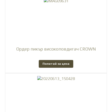
Ордер пикър високоповдигач CROWN
Попитай за цена