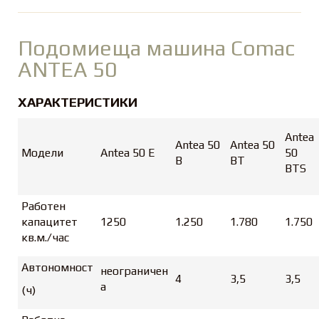
Подомиеща машинa Comac
ANTEA 50
ХАРАКТЕРИСТИКИ
Antea
Antea 50
Antea 50
Модели
Antea 50 E
50
B
BT
BTS
Работен
капацитет
1250
1.250
1.780
1.750
кв.м./час
Автономност
неограничен
4
3,5
3,5
а
(ч)