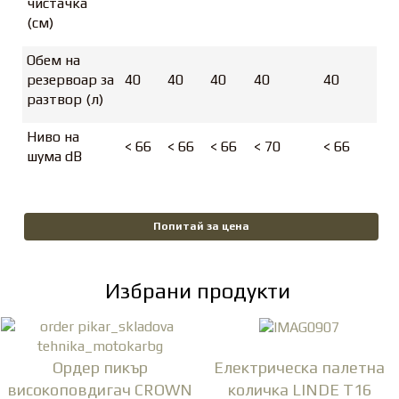
чистачка
(см)
Обем на
резервоар за
40
40
40
40
40
разтвор (л)
Ниво на
< 66
< 66
< 66
< 70
< 66
шума dB
Попитай за цена
Избрани продукти
Ордер пикър
Електрическа палетна
високоповдигач CROWN
количка LINDE T16