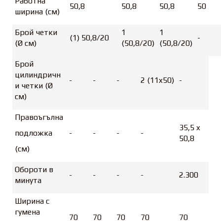
Работна
50,8
50,8
50,8
50
ширина (см)
Брой четки
1
1
(1) 50,8/20
-
(Ø см)
(50,8/20)
(50,8/20)
Брой
цилиндричн
-
-
-
2 (11x50)
-
и четки (Ø
см)
Правоъгълна
35,5 x
подложка
-
-
-
-
50,8
(см)
Обороти в
-
-
-
-
2.300
минута
Ширина с
гумена
70
70
70
70
70