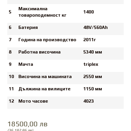
Максимална
5
1400
товароподемност
кг
6
Батерия
48V/560Ah
7
Година на производство
2011г
8
Работна височина
5340 мм
9
Мачта
triplex
10
Височина на машината
2550 мм
11
Дължина на вилиците
1150 мм
12
Мото часове
4023
18500,00 лв
(36 182,86 лв)