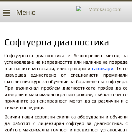
Меню
Софтуерна диагностика
Софтуерната диагностика е безпогрешен метод за
установяване на изправността или наличие на повреда
във вашите мотокари, електрокари и
газокари
. Тя се
извършва единствено от специалисти преминали
съответния курс за обучение за боравене със софтуера.
При възникнал проблем диагностиката трябва да се
извърши в максимално кратки срокове, тъй като често
причините за неизправност могат да са различни и с
тежки последици.
Всички наши сервизни екипи са оборудвани и обучени
да работят с лицензиран софтуер за диагностика, с
който с максимална точност и прецизност установяват